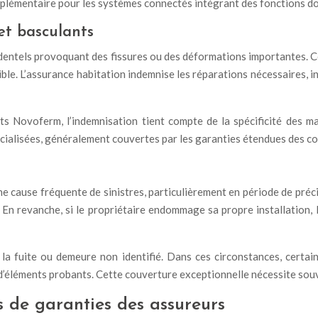
mplémentaire pour les systèmes connectés intégrant des fonctions 
et basculants
dentels provoquant des fissures ou des déformations importantes. Ce
ible. L’assurance habitation indemnise les réparations nécessaires,
 Novoferm, l’indemnisation tient compte de la spécificité des maté
cialisées, généralement couvertes par les garanties étendues des co
e cause fréquente de sinistres, particulièrement en période de précip
 En revanche, si le propriétaire endommage sa propre installation,
 la fuite ou demeure non identifié. Dans ces circonstances, certai
e d’éléments probants. Cette couverture exceptionnelle nécessite sou
ns de garanties des assureurs