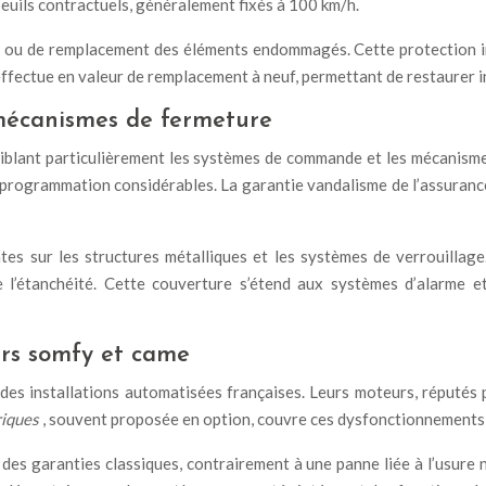
seuils contractuels, généralement fixés à 100 km/h.
n ou de remplacement des éléments endommagés. Cette protection inc
s’effectue en valeur de remplacement à neuf, permettant de restaurer 
 mécanismes de fermeture
 ciblant particulièrement les systèmes de commande et les mécanisme
rogrammation considérables. La garantie vandalisme de l’assurance 
tes sur les structures métalliques et les systèmes de verrouillag
’étanchéité. Cette couverture s’étend aux systèmes d’alarme et 
urs somfy et came
 installations automatisées françaises. Leurs moteurs, réputés po
riques
, souvent proposée en option, couvre ces dysfonctionnements 
 des garanties classiques, contrairement à une panne liée à l’usur