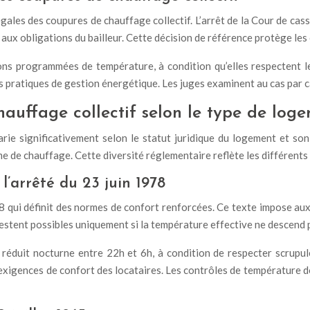
légales des coupures de chauffage collectif. L’arrêt de la Cour de c
ux obligations du bailleur. Cette décision de référence protège les
ns programmées de température, à condition qu’elles respectent le
 des pratiques de gestion énergétique. Les juges examinent au cas par
hauffage collectif selon le type de log
arie significativement selon le statut juridique du logement et s
e de chauffage. Cette diversité réglementaire reflète les différents 
’arrêté du 23 juin 1978
 qui définit des normes de confort renforcées. Ce texte impose au
estent possibles uniquement si la température effective ne descend 
uit nocturne entre 22h et 6h, à condition de respecter scrupule
s exigences de confort des locataires. Les contrôles de température d