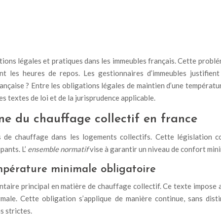
ons légales et pratiques dans les immeubles français. Cette problém
nt les heures de repos. Les gestionnaires d’immeubles justifien
nçaise ? Entre les obligations légales de maintien d’une températur
 textes de loi et de la jurisprudence applicable.
ne du chauffage collectif en france
 de chauffage dans les logements collectifs. Cette législation 
pants. L’
ensemble normatif
vise à garantir un niveau de confort mi
empérature minimale obligatoire
entaire principal en matière de chauffage collectif. Ce texte impos
rmale. Cette obligation s’applique de manière continue, sans dist
 strictes.