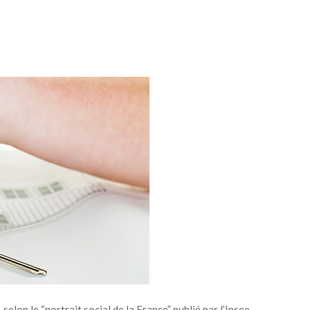
elon le “portrait social de la France” publié par l’Insee.