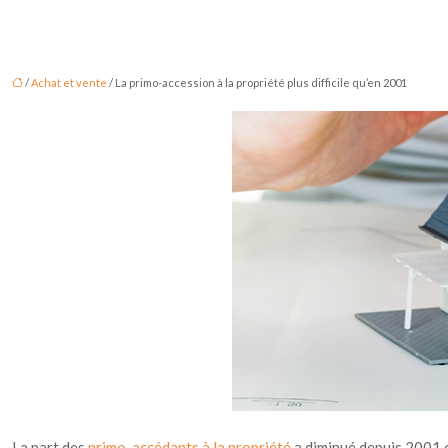
/
Achat et vente
/ La primo-accession à la propriété plus difficile qu’en 2001
La part des
primo-accédants à la propriété
a diminué depuis 2001 et