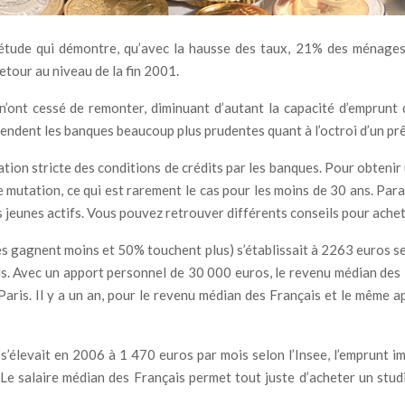
étude qui démontre, qu’avec la hausse des taux, 21% des ménages f
etour au niveau de la fin 2001.
n’ont cessé de remonter, diminuant d’autant la capacité d’emprunt 
e rendent les banques beaucoup plus prudentes quant à l’octroi d’un prê
cation stricte des conditions de crédits par les banques. Pour obten
e mutation, ce qui est rarement le cas pour les moins de 30 ans. Par
es jeunes actifs. Vous pouvez retrouver différents conseils pour ache
gagnent moins et 50% touchent plus) s’établissait à 2263 euros sel
. Avec un apport personnel de 30 000 euros, le revenu médian des F
Paris. Il y a un an, pour le revenu médian des Français et le même 
i s’élevait en 2006 à 1 470 euros par mois selon l’Insee, l’emprunt
e salaire médian des Français permet tout juste d’acheter un stud