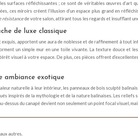
es surfaces réfléchissantes ; ce sont de véritables œuvres d’art q
s, ces miroirs créent l’illusion d’un espace plus grand en réfléchis
e résistance
de votre salon, attirant tous les regards et insufflant u
che de luxe classique
at exquis, apportent une aura de noblesse et de raffinement à tout i
rment un simple mur en une toile vivante. La texture douce et les
térêt visuel à votre espace. De plus, ces pièces offrent d’excellente
ne ambiance exotique
leur naturelle à leur intérieur, les panneaux de bois sculpté balina
ués inspirés de la mythologie et de la nature balinaises. Les reliefs s
u-dessus du canapé devient non seulement un point focal visuel, mais
 aux autres.