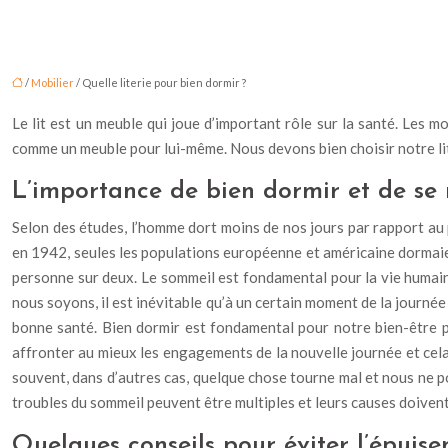
/
Mobilier
/ Quelle literie pour bien dormir ?
Le lit est un meuble qui joue d’important rôle sur la santé. Les m
comme un meuble pour lui-même. Nous devons bien choisir notre lit
L’importance de bien dormir et de se 
Selon des études, l’homme dort moins de nos jours par rapport au 
en 1942, seules les populations européenne et américaine dormaien
personne sur deux. Le sommeil est fondamental pour la vie humaine
nous soyons, il est inévitable qu’à un certain moment de la journée
bonne santé. Bien dormir est fondamental pour notre bien-être p
affronter au mieux les engagements de la nouvelle journée et cela
souvent, dans d’autres cas, quelque chose tourne mal et nous ne p
troubles du sommeil peuvent être multiples et leurs causes doiven
Quelques conseils pour éviter l’épuis