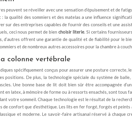
s peuvent se réveiller avec une sensation d’épuisement et de fatigu
: la qualité des sommiers et des matelas a une influence significati
uyer sur des entreprises capables de fournir des conseils et une ass
uels, ceci nous permet de bien
choisir literie
. Si certains fournisseur
, d’autres offrent une garantie de qualité et de fiabilité pour le b
 sommiers et de nombreux autres accessoires pour la chambre à couch
 la colonne vertébrale
pédiques spécifiquement conçus pour assurer une posture correcte, le
les positions. De plus, la technologie spéciale du système de balle
muscles. Une bonne base de lit doit bien sûr être accompagnée d’un
nt en latex, à mémoire de forme ou à ressorts ensachés, sont tous fa
ndant votre sommeil. Chaque technologie est le résultat de la reche
 de confort que d’esthétique. Les lits en fer forgé, forgés et peint
s classique et moderne. Le savoir-faire artisanal réservé à chaque 