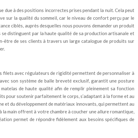
e due à des positions incorrectes prises pendant la nuit. Cela peut
ve sur la qualité du sommeil, car le niveau de confort perçu par le
istance ciblés, auprès desquelles nous pouvons demander un produit
s se distinguent par la haute qualité de sa production artisanale et
ien-être de ses clients à travers un large catalogue de produits sur
er.
s filets avec régulateurs de rigidité permettent de personnaliser à
, avec son système de balle breveté exclusif, garantit une posture
 matelas de haute qualité afin de remplir pleinement sa fonction
its pour soutenir parfaitement le corps, s’adaptant à la forme et au
rche et du développement de matériaux innovants, qui permettent au
s à la main offrent à votre chambre à coucher une allure romantique,
création permet de répondre fidèlement aux besoins spécifiques de