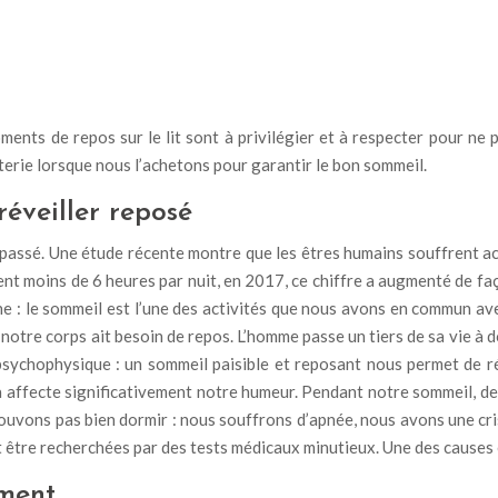
oments de repos sur le lit sont à privilégier et à respecter pour ne 
erie lorsque nous l’achetons pour garantir le bon sommeil.
réveiller reposé
passé. Une étude récente montre que les êtres humains souffrent act
t moins de 6 heures par nuit, en 2017, ce chiffre a augmenté de faço
 : le sommeil est l’une des activités que nous avons en commun ave
 notre corps ait besoin de repos. L’homme passe un tiers de sa vie à d
sychophysique : un sommeil paisible et reposant nous permet de r
 affecte significativement notre humeur. Pendant notre sommeil, des 
ouvons pas bien dormir : nous souffrons d’apnée, nous avons une cr
t être recherchées par des tests médicaux minutieux. Une des causes 
ement