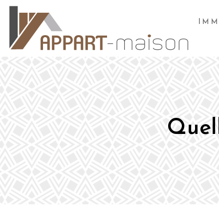
IMM
Quell