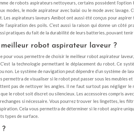
amme de robots aspirateurs nettoyeurs, certains possèdent l’option
x modes, le mode aspirateur avec balai ou le mode avec lavage. Choi
ant. Les aspirateurs laveurs Amibot ont aussi été conçus pour aspirer
l’aspiration des poils. C’est aussi la raison qui donne un côté pr
i pratiques du fait de la durabilité de leurs batteries, pouvant teni
 meilleur robot aspirateur laveur ?
e pour vous permettre de choisir le meilleur robot aspirateur laveur, 
 C’est la technologie permettant le déplacement du robot. Ce syst
ne ou non. Le système de navigation peut dépendre d’un système de la
s permettra de visualiser si le robot peut passer sous les meubles et 
ent pas de nettoyer les angles. Il ne faut surtout pas négliger le 
que le robot soit discret ou silencieux. Les accessoires compris avec l
echanges si nécessaire. Vous pourrez trouver les lingettes, les filtr
’aspiration. Cela vous permettra de déterminer si le robot aspire uniqu
ts types de surface.
 ?