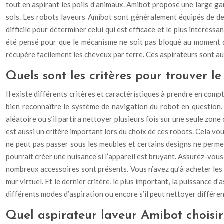
tout en aspirant les poils d’animaux. Amibot propose une large g
sols. Les robots laveurs Amibot sont généralement équipés de deu
difficile pour déterminer celui qui est efficace et le plus intéress
été pensé pour que le mécanisme ne soit pas bloqué au moment de 
récupère facilement les cheveux par terre. Ces aspirateurs sont auss
Quels sont les critères pour trouver le
Il existe différents critères et caractéristiques à prendre en compt
bien reconnaître le système de navigation du robot en question.
aléatoire ou s’il partira nettoyer plusieurs fois sur une seule zo
est aussi un critère important lors du choix de ces robots. Cela vou
ne peut pas passer sous les meubles et certains designs ne permett
pourrait créer une nuisance si l’appareil est bruyant. Assurez-vous 
nombreux accessoires sont présents. Vous n’avez qu’à acheter les r
mur virtuel. Et le dernier critère, le plus important, la puissance d
différents modes d’aspiration ou encore s’il peut nettoyer différen
Quel aspirateur laveur Amibot choisir