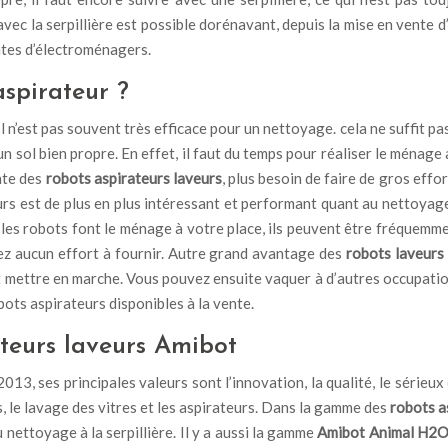
ec la serpillière est possible dorénavant, depuis la mise en vente d
entes d’électroménagers.
spirateur ?
 n’est pas souvent très efficace pour un nettoyage. cela ne suffit pas 
l un sol bien propre. En effet, il faut du temps pour réaliser le ména
nte des
robots aspirateurs laveurs
, plus besoin de faire de gros effo
rs est de plus en plus intéressant et performant quant au nettoyage
t les robots font le ménage à votre place, ils peuvent être fréquemme
urez aucun effort à fournir. Autre grand avantage des
robots laveurs
te et mettre en marche. Vous pouvez ensuite vaquer à d’autres occupat
bots aspirateurs disponibles à la vente.
teurs laveurs Amibot
013, ses principales valeurs sont l’innovation, la qualité, le série
, le lavage des vitres et les aspirateurs. Dans la gamme des
robots a
u nettoyage à la serpillière. Il y a aussi la gamme
Amibot Animal H2