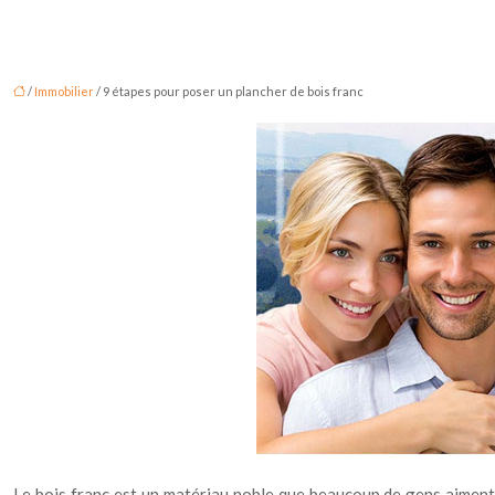
/
Immobilier
/ 9 étapes pour poser un plancher de bois franc
Le bois franc est un matériau noble que beaucoup de gens aiment u